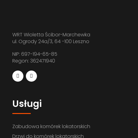
Drzwi systemowe
WRT Wioletta Ścibor-Marchewka
ul. Ogrody 24a/3, 64 -100 Leszno
DO KOMÓREK LOKATORSKICH
NIP: 697-194-65-85
Regon: 362471940
Usługi
Zabudowa komórek lokatorskich
Drzwi do komórek lokatorskich