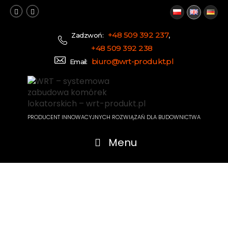
+48 509 392 237
Zadzwoń:
,
+48 509 392 238
biuro@wrt-produkt.pl
Email:
PRODUCENT INNOWACYJNYCH ROZWIĄZAŃ DLA BUDOWNICTWA
Menu