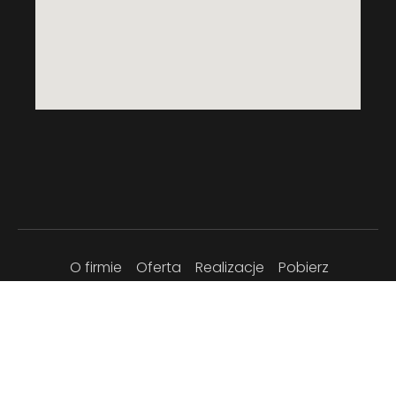
O firmie
Oferta
Realizacje
Pobierz
Certyfikaty
RODO
Kontakt
Modułowe portale
PORTALE OZDOBNE
© 2026 WRT - systemowa zabudowa komórek
lokatorskich - wrt-produkt.pl All Rights Reserved.
•
realizacja
strony internetowe lukedi