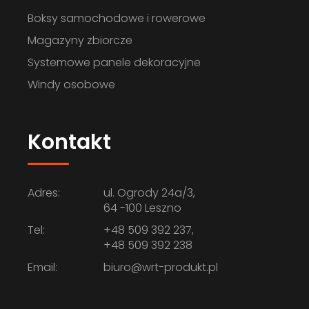
Boksy samochodowe i rowerowe
Zabudowa systemowa
Magazyny zbiorcze
BOKSÓW ROWEROWYCH
Systemowe panele dekoracyjne
Windy osobowe
Kontakt
Adres:
ul. Ogrody 24a/3,
64 -100 Leszno
Tel:
+48 509 392 237,
+48 509 392 238
Email:
biuro@wrt-produkt.pl