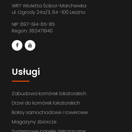
Drzwi systemowe
WRT Wioletta Ścibor-Marchewka
ul. Ogrody 24a/3, 64 -100 Leszno
DO KOMÓREK LOKATORSKICH
NIP: 697-194-65-85
Regon: 362471940
Usługi
Zabudowa komórek lokatorskich
Drzwi do komórek lokatorskich
Boksy samochodowe i rowerowe
Zabudowa systemowa
Magazyny zbiorcze
BOKSÓW ROWEROWYCH
Systemowe panele dekoracyjne