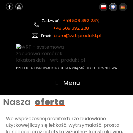
+48 509 392 237
Zadzwoń:
,
+48 509 392 238
biuro@wrt-produkt.pl
Email:
PRODUCENT INNOWACYJNYCH ROZWIĄZAŃ DLA BUDOWNICTWA
Menu
Nasza
oferta
We współczesnej architekturze budowlano
użytkowej liczy się lekkość, wytrzymałość, prosta
koncepcja oraz estetyka wizualno- konstrukcyjna,