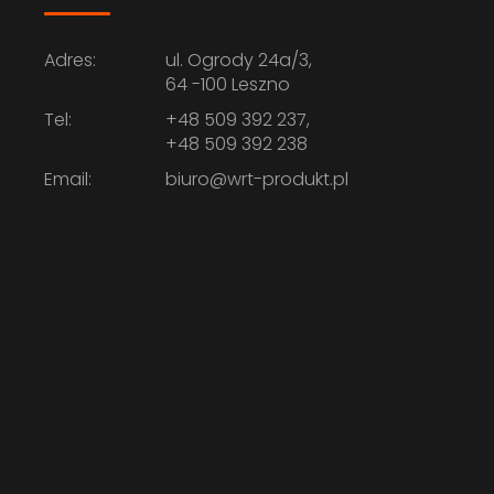
Adres:
ul. Ogrody 24a/3,
64 -100 Leszno
Tel:
+48 509 392 237,
+48 509 392 238
Email:
biuro@wrt-produkt.pl
Zabudowa systemowa
BOKSÓW SAMOCHODOWYCH