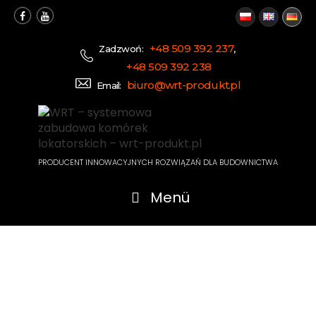
+48 509 392 237
Zadzwoń:
,
+48 509 392 238
biuro@wrt-produkt.pl
Email:
PRODUCENT INNOWACYJNYCH ROZWIĄZAŃ DLA BUDOWNICTWA
Menü